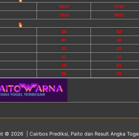
2830
0156
2316
8052
28
82
83
38
30
03
01
10
15
51
56
65
t © 2026 | Cairbos Prediksi, Paito dan Result Angka Toge