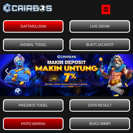
Skip
Menu
to
content
DAFTAR/LOGIN
LIVE DRAW
JADWAL TOGEL
BUKTI JACKPOT
PREDIKSI TOGEL
DATA RESULT
PAITO WARNA
BUKU MIMPI