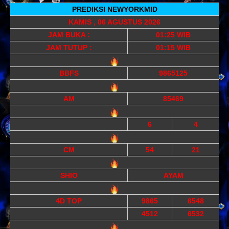
PREDIKSI NEWYORKMID
KAMIS , 06 AGUSTUS 2026
JAM BUKA :
01:25 WIB
JAM TUTUP :
01:15 WIB
BBFS
9865125
AM
85469
6
4
CM
54
21
SHIO
AYAM
4D TOP
9865
6548
4512
6532