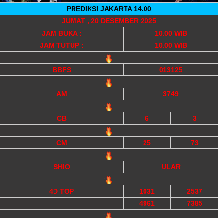
PREDIKSI JAKARTA 14.00
JUMAT , 20 DESEMBER 2025
JAM BUKA :
10.00 WIB
JAM TUTUP :
10.00 WIB
BBFS
013125
AM
3749
CB
6
3
CM
25
73
SHIO
ULAR
4D TOP
1031
2537
4961
7385