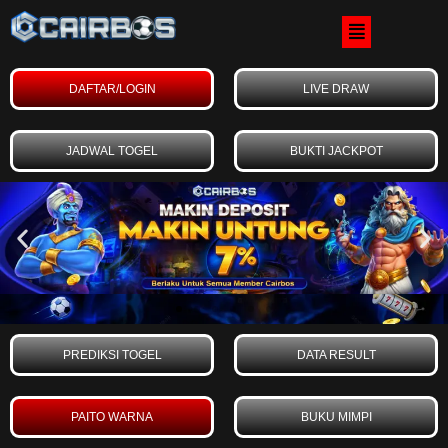
Skip
Menu
to
content
DAFTAR/LOGIN
LIVE DRAW
JADWAL TOGEL
BUKTI JACKPOT
PREDIKSI TOGEL
DATA RESULT
PAITO WARNA
BUKU MIMPI