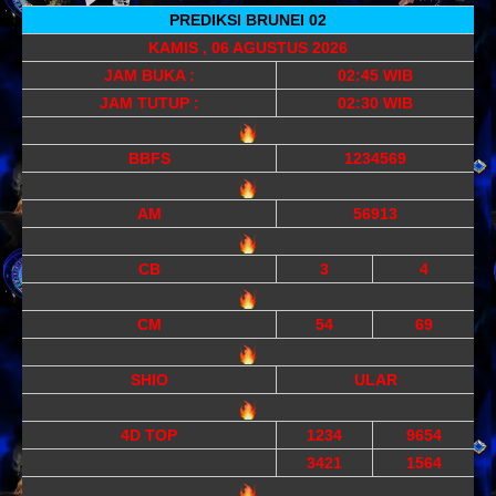
PREDIKSI BRUNEI 02
KAMIS , 06 AGUSTUS 2026
JAM BUKA :
02:45 WIB
JAM TUTUP :
02:30 WIB
BBFS
1234569
AM
56913
CB
3
4
CM
54
69
SHIO
ULAR
4D TOP
1234
9654
3421
1564